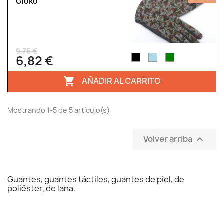
Glöko
9,75 €
6,82 €
AÑADIR AL CARRITO

Mostrando 1-5 de 5 artículo(s)
Volver arriba

Guantes, guantes táctiles, guantes de piel, de
poliéster, de lana.