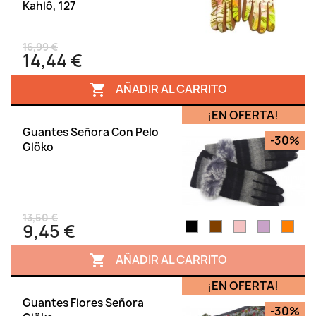
Kahlô, 127
16,99 €
14,44 €
AÑADIR AL CARRITO

¡EN OFERTA!
Guantes Señora Con Pelo
-30%
Glöko
13,50 €
9,45 €
AÑADIR AL CARRITO

¡EN OFERTA!
Guantes Flores Señora
-30%