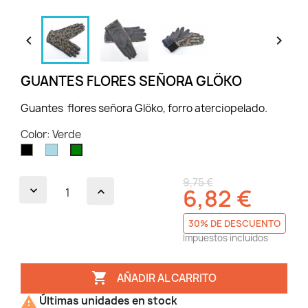


GUANTES FLORES SEÑORA GLÖKO
Guantes flores señora Glöko, forro aterciopelado.
Color: Verde
Negro
Azul
Verde
claro
9,75 €
6,82 €
30% DE DESCUENTO
Impuestos incluidos

AÑADIR AL CARRITO

Últimas unidades en stock