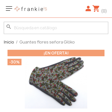
(0)
search
Inicio
Guantes flores señora Glöko
¡EN OFERTA!
-30%