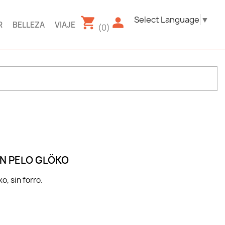
Select Language
▼
R
BELLEZA
VIAJE
(0)
N PELO GLÖKO
, sin forro.
a