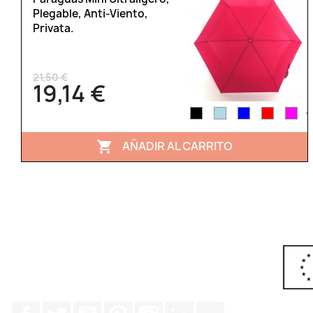
Plegable, Anti-Viento,
Privata.
21,50 €
19,14 €
+
AÑADIR AL CARRITO

Facebook
Twitter
YouTube
Pinterest
Instagram
LinkedIn
TikTok