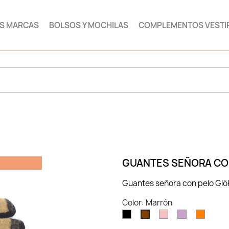
AS MARCAS
BOLSOS Y MOCHILAS
COMPLEMENTOS VESTI
GUANTES SEÑORA CO
Guantes señora con pelo Glöko
Color: Marrón
Negro
Rosa
Morado
Naranj
Marrón
bebe
claro