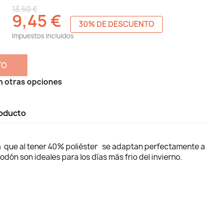
13,50 €
9,45 €
30% DE DESCUENTO
Impuestos incluidos
TO
n otras opciones
roducto
a que al tener 40% poliéster se adaptan perfectamente a
odón son ideales para los días más frio del invierno.