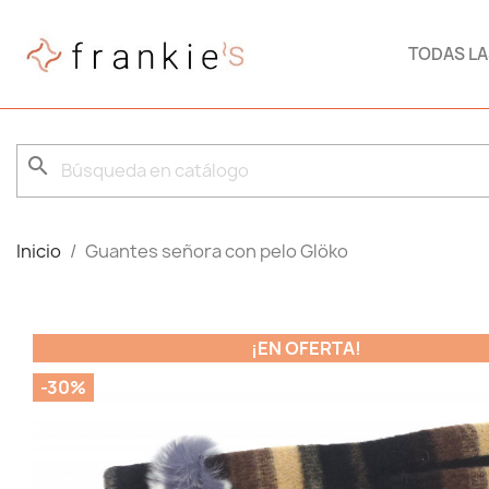
TODAS L
search
Inicio
Guantes señora con pelo Glöko
¡EN OFERTA!
-30%