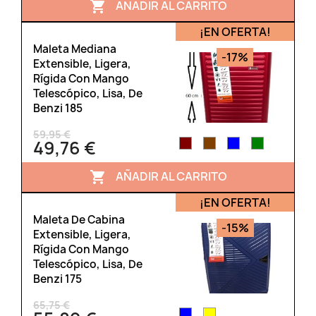
AÑADIR AL CARRITO

¡EN OFERTA!
Maleta Mediana
-17%
Extensible, Ligera,
Rígida Con Mango
Telescópico, Lisa, De
Benzi 185
59,95 €
49,76 €
AÑADIR AL CARRITO

¡EN OFERTA!
Maleta De Cabina
-15%
Extensible, Ligera,
Rígida Con Mango
Telescópico, Lisa, De
Benzi 175
65,75 €