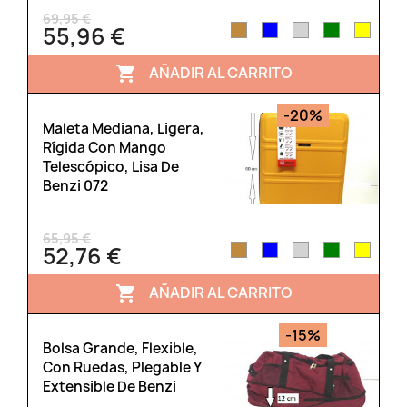
69,95 €
55,96 €
AÑADIR AL CARRITO

-20%
Maleta Mediana, Ligera,
Rígida Con Mango
Telescópico, Lisa De
Benzi 072
65,95 €
52,76 €
AÑADIR AL CARRITO

-15%
Bolsa Grande, Flexible,
Con Ruedas, Plegable Y
Extensible De Benzi