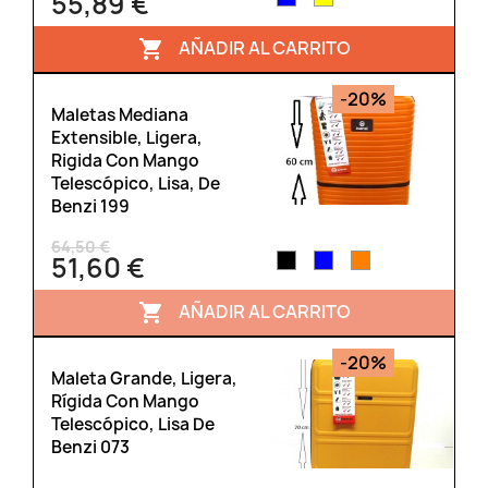
55,89 €
AÑADIR AL CARRITO

-20%
Maletas Mediana
Extensible, Ligera,
Rigida Con Mango
Telescópico, Lisa, De
Benzi 199
64,50 €
51,60 €
AÑADIR AL CARRITO

-20%
Maleta Grande, Ligera,
Rígida Con Mango
Telescópico, Lisa De
Benzi 073