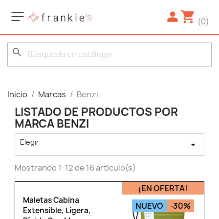
(0)
search
Inicio
Marcas
Benzi
LISTADO DE PRODUCTOS POR
MARCA BENZI
Elegir

Mostrando 1-12 de 16 artículo(s)
¡EN OFERTA!
Maletas Cabina
NUEVO
-30%
Extensible, Ligera,