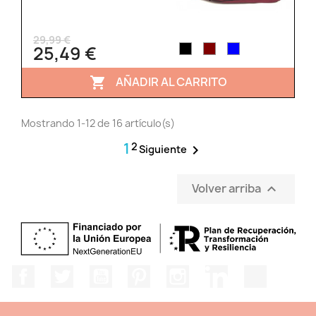
29,99 €
25,49 €
AÑADIR AL CARRITO

Mostrando 1-12 de 16 artículo(s)
1
2

Siguiente
Volver arriba

Facebook
Twitter
YouTube
Pinterest
Instagram
LinkedIn
TikTok