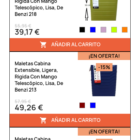
Rígida Con Mango
Telescópico, Lisa, De
Benzi 218
55,95 €
39,17 €
AÑADIR AL CARRITO

¡EN OFERTA!
Maletas Cabina
-15%
Extensible, Ligera,
Rigida Con Mango
Telescópico, Lisa, De
Benzi 213
57,95 €
49,26 €
AÑADIR AL CARRITO

¡EN OFERTA!
Maletas Cabina