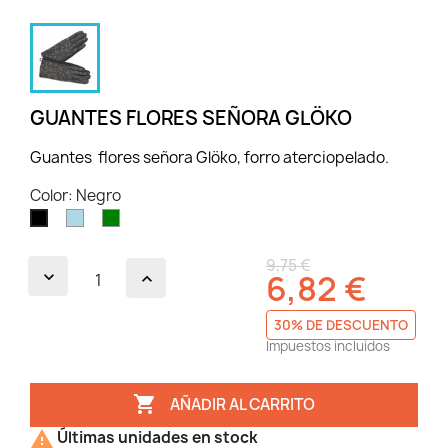
GUANTES FLORES SEÑORA GLÖKO
Guantes flores señora Glöko, forro aterciopelado.
Color: Negro
Azul
Verde
Negro
claro
9,75 €
6,82 €
30% DE DESCUENTO
Impuestos incluidos

AÑADIR AL CARRITO

Últimas unidades en stock