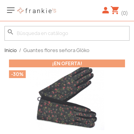
(0)
search
Inicio
Guantes flores señora Glöko
¡EN OFERTA!
-30%