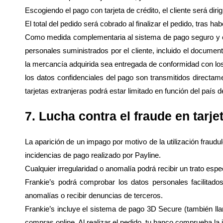
Escogiendo el pago con tarjeta de crédito, el cliente será di
El total del pedido será cobrado al finalizar el pedido, tras hab
Como medida complementaria al sistema de pago seguro y con e
personales suministrados por el cliente, incluido el document
la mercancía adquirida sea entregada de conformidad con los 
los datos confidenciales del pago son transmitidos directa
tarjetas extranjeras podrá estar limitado en función del país 
7. Lucha contra el fraude en tarje
La aparición de un impago por motivo de la utilización fraudu
incidencias de pago realizado por Payline.
Cualquier irregularidad o anomalía podrá recibir un trato espec
Frankie’s podrá comprobar los datos personales facilitados
anomalías o recibir denuncias de terceros.
Frankie’s incluye el sistema de pago 3D Secure (también ll
compras online. Al realizar el pedido, tu banco comprueba la id