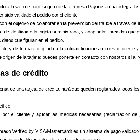
rigido a la web de pago seguro de la empresa Payline la cual integra 
er sido validado el pedido por el cliente.
l objetivo de colaborar en la prevención del fraude a través de Int
o de identidad o la tarjeta suministrada, y adoptar las medidas que 
datos que figuran en el pedido.
mente y de forma encriptada a la entidad financiera correspondiente
de origen de la tarjeta; puedes ponerte en contacto con nosotros si al
tas de crédito
lenta de una tarjeta de crédito, hará que queden registrados todos lo
ífico.
 por el cliente y aplicar las medidas necesarias (reclamación de j
amado Verified by VISA/Mastercard) es un sistema de pago validado p
entidad del titular antes de validar la transacción..