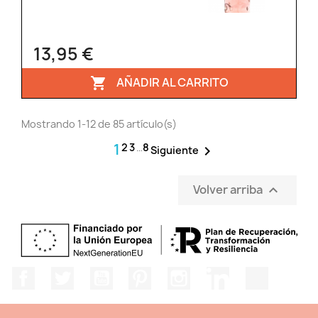
13,95 €
AÑADIR AL CARRITO

Mostrando 1-12 de 85 artículo(s)
1
2
3
…
8

Siguiente
Volver arriba

Facebook
Twitter
YouTube
Pinterest
Instagram
LinkedIn
TikTok