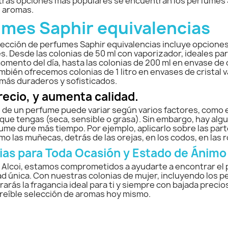
ras opciones más populares se encuentran los perfumes Sa
e aromas.
mes Saphir equivalencias
ección de perfumes Saphir equivalencias incluye opciones
. Desde las colonias de 50 ml con vaporizador, ideales para
omento del día, hasta las colonias de 200 ml en envase de 
bién ofrecemos colonias de 1 litro en envases de cristal 
más duraderos y sofisticados.
recio, y aumenta calidad.
 de un perfume puede variar según varios factores, como el 
l que tengas (seca, sensible o grasa). Sin embargo, hay a
ume dure más tiempo. Por ejemplo, aplicarlo sobre las part
mo las muñecas, detrás de las orejas, en los codos, en las r
ias para Toda Ocasión y Estado de Ánimo
s Alcoi, estamos comprometidos a ayudarte a encontrar el p
d única. Con nuestras colonias de mujer, incluyendo los 
arás la fragancia ideal para ti y siempre con bajada preci
reíble selección de aromas hoy mismo.