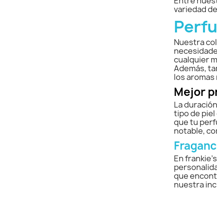
Entre nuest
variedad d
Perfu
Nuestra col
necesidades
cualquier m
Además, tam
los aromas 
Mejor p
La duración
tipo de pie
que tu perf
notable, co
Fraganc
En frankie'
personalida
que encontr
nuestra inc