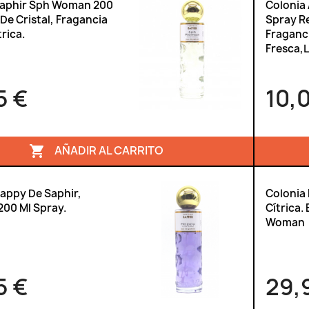
Saphir Sph Woman 200
Colonia
 De Cristal, Fragancia
Spray Re
rica.
Fraganci
Fresca,
5 €
10,
AÑADIR AL CARRITO

appy De Saphir,
Colonia 
00 Ml Spray.
Cítrica.
Woman
5 €
29,