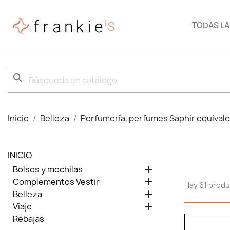
TODAS L
search
Inicio
Belleza
Perfumería, perfumes Saphir equival
INICIO

Bolsos y mochilas

Complementos Vestir
Hay 61 produ

Belleza

Viaje
Rebajas