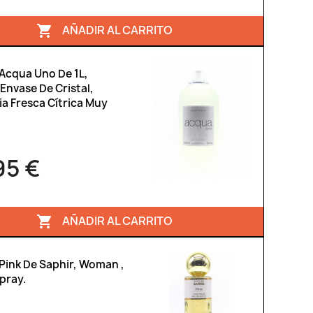
AÑADIR AL CARRITO

 Acqua Uno De 1L,
Envase De Cristal,
a Fresca Cítrica Muy
95 €
AÑADIR AL CARRITO

Pink De Saphir, Woman ,
pray.