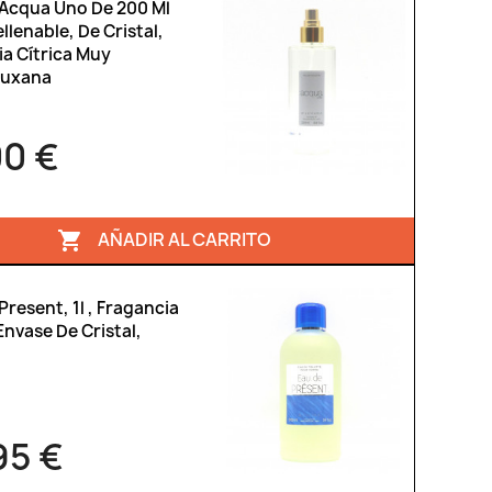
 Acqua Uno De 200 Ml
llenable, De Cristal,
a Cítrica Muy
Luxana
00 €
AÑADIR AL CARRITO

Present, 1l , Fragancia
 Envase De Cristal,
95 €