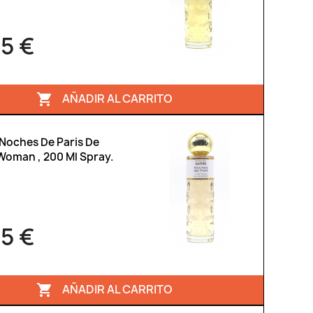
95 €
AÑADIR AL CARRITO

 Noches De Paris De
Woman , 200 Ml Spray.
95 €
AÑADIR AL CARRITO
