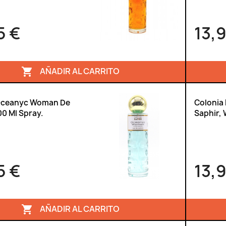
5 €
13,
AÑADIR AL CARRITO

Oceanyc Woman De
Colonia
00 Ml Spray.
Saphir, 
5 €
13,
AÑADIR AL CARRITO
