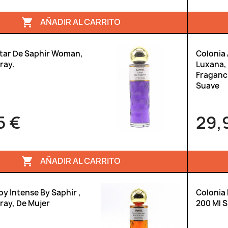
AÑADIR AL CARRITO

Star De Saphir Woman,
Colonia
ray.
Luxana, 
Fraganci
Suave
5 €
29,
AÑADIR AL CARRITO

oy Intense By Saphir ,
Colonia 
ray, De Mujer
200 Ml S