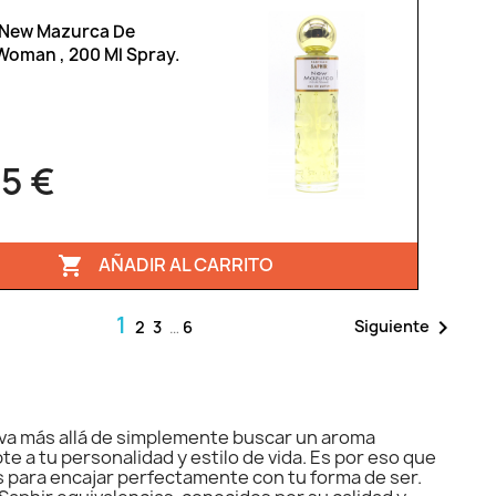
 New Mazurca De
Woman , 200 Ml Spray.
95 €
AÑADIR AL CARRITO

1

Siguiente
2
3
…
6
 va más allá de simplemente buscar un aroma
e a tu personalidad y estilo de vida. Es por eso que
 para encajar perfectamente con tu forma de ser.