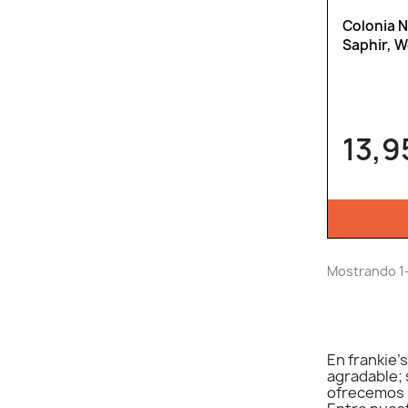
Colonia 
Saphir, W
13,9
Mostrando 1-1
En frankie'
agradable; 
ofrecemos u