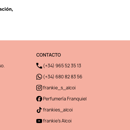
CONTACTO
so.
(+34) 965 52 35 13
(+34) 680 82 83 56
frankie_s_alcoi
Perfumería Franquiel
frankies_alcoi
frankie's Alcoi