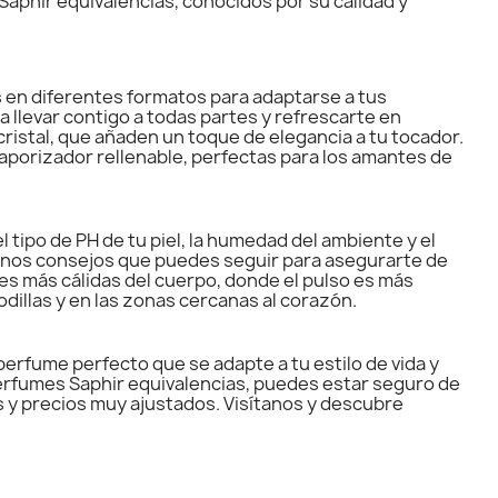
phir equivalencias, conocidos por su calidad y
 en diferentes formatos para adaptarse a tus
 llevar contigo a todas partes y refrescarte en
cristal, que añaden un toque de elegancia a tu tocador.
vaporizador rellenable, perfectas para los amantes de
tipo de PH de tu piel, la humedad del ambiente y el
lgunos consejos que puedes seguir para asegurarte de
es más cálidas del cuerpo, donde el pulso es más
odillas y en las zonas cercanas al corazón.
erfume perfecto que se adapte a tu estilo de vida y
perfumes Saphir equivalencias, puedes estar seguro de
os y precios muy ajustados. Visítanos y descubre