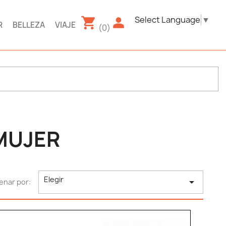
Select Language
▼
R
BELLEZA
VIAJE
(0)
MUJER
Elegir

enar por: