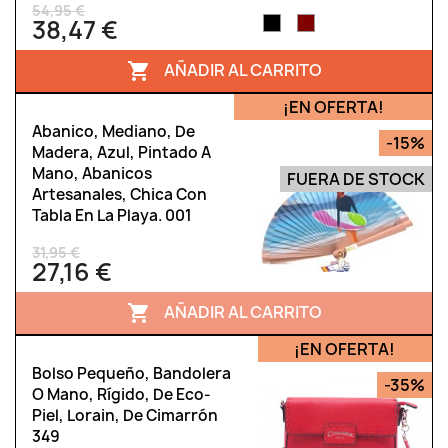
54,95 €
38,47 €
AÑADIR AL CARRITO

¡EN OFERTA!
Abanico, Mediano, De
-15%
Madera, Azul, Pintado A
Mano, Abanicos
FUERA DE STOCK
Artesanales, Chica Con
Tabla En La Playa. 001
31,95 €
27,16 €
AÑADIR AL CARRITO

¡EN OFERTA!
Bolso Pequeño, Bandolera
-35%
O Mano, Rígido, De Eco-
Piel, Lorain, De Cimarrón
349