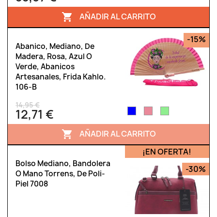
AÑADIR AL CARRITO

-15%
Abanico, Mediano, De
Madera, Rosa, Azul O
Verde, Abanicos
Artesanales, Frida Kahlo.
106-B
14,95 €
12,71 €
AÑADIR AL CARRITO

¡EN OFERTA!
Bolso Mediano, Bandolera
-30%
O Mano Torrens, De Poli-
Piel 7008