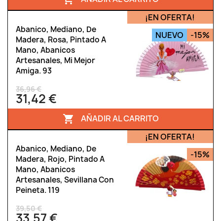
¡EN OFERTA!
Abanico, Mediano, De
NUEVO
-15%
Madera, Rosa, Pintado A
Mano, Abanicos
Artesanales, Mi Mejor
Amiga. 93
36,96 €
31,42 €
AÑADIR AL CARRITO

¡EN OFERTA!
Abanico, Mediano, De
-15%
Madera, Rojo, Pintado A
Mano, Abanicos
Artesanales, Sevillana Con
Peineta. 119
39,50 €
33,57 €