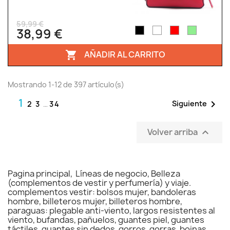
59,99 €
38,99 €
AÑADIR AL CARRITO

Mostrando 1-12 de 397 artículo(s)
1

Siguiente
2
3
…
34
Volver arriba

Pagina principal, Líneas de negocio, Belleza
(complementos de vestir y perfumería) y viaje.
complementos vestir: bolsos mujer, bandoleras
hombre, billeteros mujer, billeteros hombre,
paraguas: plegable anti-viento, largos resistentes al
viento, bufandas, pañuelos, guantes piel, guantes
táctiles, guantes sin dedos, gorros, gorras, boinas,