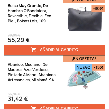
Bolso Muy Grande, De
-30%
Hombro O Bandolera,
Reversible, Flexible, Eco-
Piel , Bolsos Lois, 169
78,99 €
55,29 €
AÑADIR AL CARRITO

¡EN OFERTA!
Abanico, Mediano, De
NUEVO
-15%
Madera, Azul Verdoso,
Pintado A Mano, Abanicos
Artesanales, Mi Mamá. 94
36,96 €
31,42 €
AÑADIR AL CARRITO
