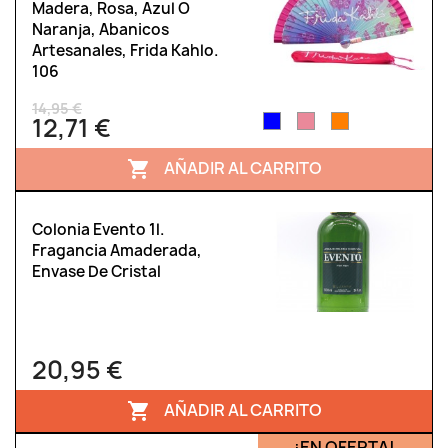
Madera, Rosa, Azul O
Naranja, Abanicos
Artesanales, Frida Kahlo.
106
14,95 €
12,71 €
AÑADIR AL CARRITO

Colonia Evento 1l.
Fragancia Amaderada,
Envase De Cristal
20,95 €
AÑADIR AL CARRITO

¡EN OFERTA!