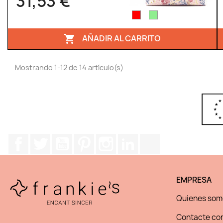
31,53 €
AÑADIR AL CARRITO

Mostrando 1-12 de 14 artículo(s)
Facebook
Twitter
YouTube
Pinterest
Instagram
LinkedIn
TikTok
EMPRESA
Quienes som
Contacte con