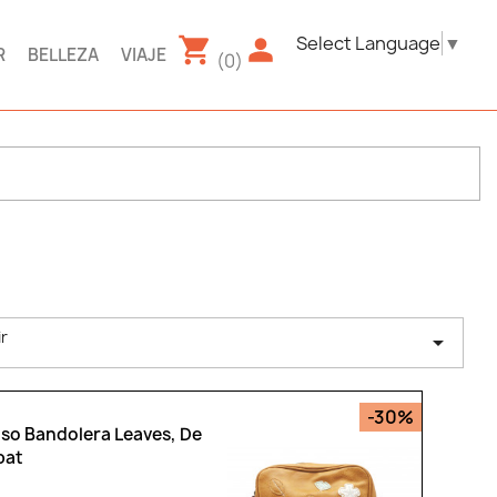
Select Language
▼
R
BELLEZA
VIAJE
(0)
ir

-30%
lso Bandolera Leaves, De
pat