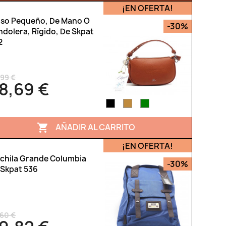
¡EN OFERTA!
lso Pequeño, De Mano O
-30%
ndolera, Rígido, De Skpat
2
,99 €
8,69 €
AÑADIR AL CARRITO

¡EN OFERTA!
chila Grande Columbia
-30%
 Skpat 536
,60 €