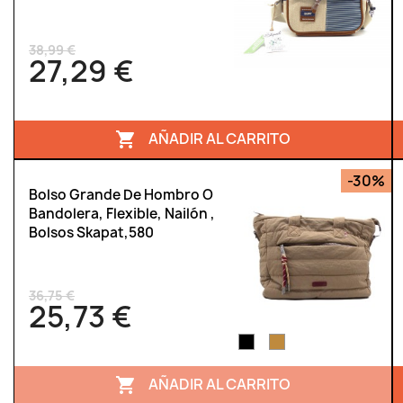
38,99 €
27,29 €
AÑADIR AL CARRITO

-30%
Bolso Grande De Hombro O
Bandolera, Flexible, Nailón ,
Bolsos Skapat,580
36,75 €
25,73 €
AÑADIR AL CARRITO
