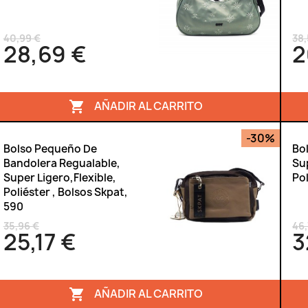
40,99 €
38
28,69 €
2
AÑADIR AL CARRITO

-30%
Bolso Pequeño De
Bo
Bandolera Regualable,
Sup
Super Ligero,flexible,
Pol
Poliéster , Bolsos Skpat,
590
35,96 €
46,
25,17 €
3
AÑADIR AL CARRITO
