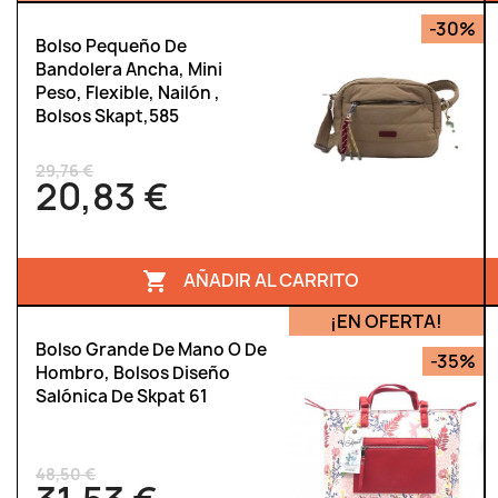
-30%
Bolso Pequeño De
Bandolera Ancha, Mini
Peso, Flexible, Nailón ,
Bolsos Skapt,585
29,76 €
20,83 €
AÑADIR AL CARRITO

¡EN OFERTA!
Bolso Grande De Mano O De
-35%
Hombro, Bolsos Diseño
Salónica De Skpat 61
48,50 €