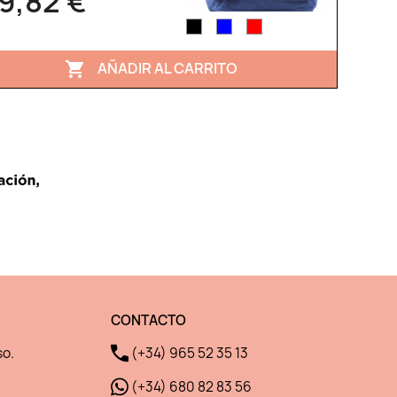
9,82 €
AÑADIR AL CARRITO

CONTACTO
so.
(+34) 965 52 35 13
(+34) 680 82 83 56