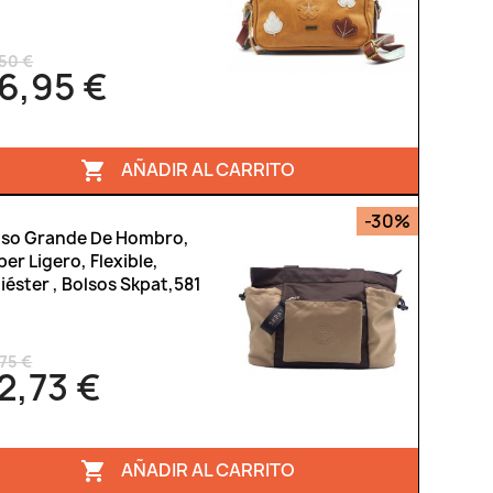
,50 €
6,95 €
AÑADIR AL CARRITO

-30%
lso Grande De Hombro,
er Ligero, Flexible,
iéster , Bolsos Skpat,581
75 €
2,73 €
AÑADIR AL CARRITO
