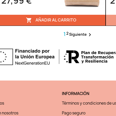
27,99 €
2
AÑADIR AL CARRITO

1
2

Siguiente
INFORMACIÓN
os
Términos y condiciones de u
 nosotros
Pago seguro