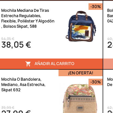
-30%
Mochila Mediana De Tiras
Bo
Estrecha Regulables,
Ba
Flexible, Poliéster Y Algodón
04
, Bolsos Skpat, 588
54,35 €
40
38,05 €
2
AÑADIR AL CARRITO

¡EN OFERTA!
Mochila O Bandolera,
Mo
-30%
Mediano, Asa Estrecha,
De
Skpat 692
39,99 €
42