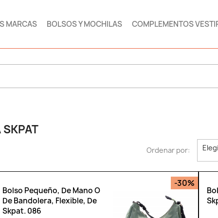
AS MARCAS
BOLSOS Y MOCHILAS
COMPLEMENTOS VESTI
 SKPAT
Eleg
Ordenar por:
-30%
Bolso Pequeño, De Mano O
Bo
De Bandolera, Flexible, De
Sk
Skpat. 086