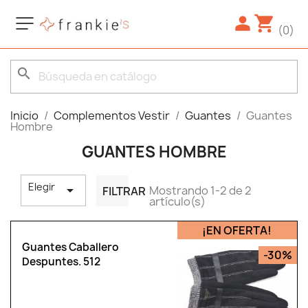
(0)
search
Inicio
Complementos Vestir
Guantes
Guantes
Hombre
GUANTES HOMBRE
Elegir

Mostrando 1-2 de 2
FILTRAR
artículo(s)
¡EN OFERTA!
Guantes Caballero
-30%
Despuntes. 512