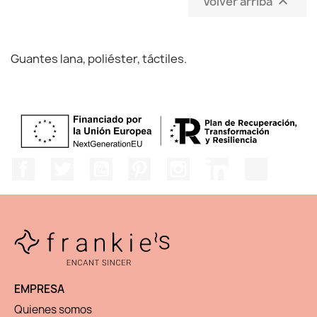
Volver arriba

Guantes lana, poliéster, táctiles.
Facebook
Twitter
YouTube
Pinterest
Instagram
LinkedIn
TikTok
EMPRESA
Quienes somos