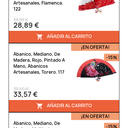
Artesanales, Flamenca.
122
33,99 €
28,89 €
AÑADIR AL CARRITO

¡EN OFERTA!
Abanico, Mediano, De
-15%
Madera, Rojo, Pintado A
Mano, Abanicos
Artesanales, Torero. 117
39,50 €
33,57 €
AÑADIR AL CARRITO

¡EN OFERTA!
Abanico, Mediano, De
-15%