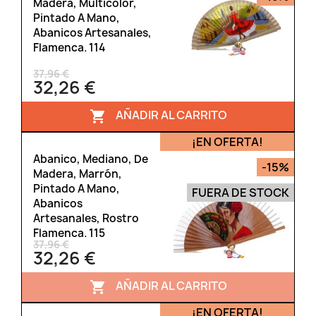
Madera, Multicolor,
Pintado A Mano,
Abanicos Artesanales,
Flamenca. 114
37,96 €
32,26 €
AÑADIR AL CARRITO

¡EN OFERTA!
Abanico, Mediano, De
-15%
Madera, Marrón,
Pintado A Mano,
FUERA DE STOCK
Abanicos
Artesanales, Rostro
Flamenca. 115
37,96 €
32,26 €
AÑADIR AL CARRITO

¡EN OFERTA!