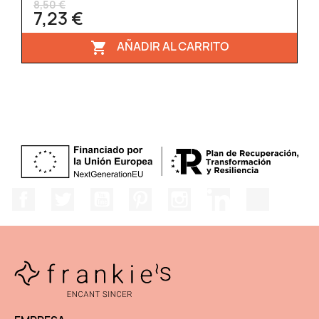
8,50 €
7,23 €
AÑADIR AL CARRITO

Facebook
Twitter
YouTube
Pinterest
Instagram
LinkedIn
TikTok