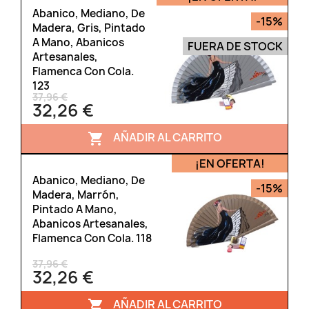
Abanico, Mediano, De
-15%
Madera, Gris, Pintado
A Mano, Abanicos
FUERA DE STOCK
Artesanales,
Flamenca Con Cola.
123
37,96 €
32,26 €
AÑADIR AL CARRITO

¡EN OFERTA!
Abanico, Mediano, De
-15%
Madera, Marrón,
Pintado A Mano,
Abanicos Artesanales,
Flamenca Con Cola. 118
37,96 €
32,26 €
AÑADIR AL CARRITO
