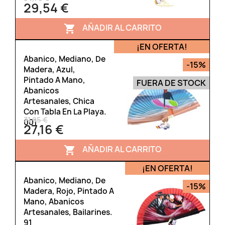
29,54 €
AÑADIR AL CARRITO

¡EN OFERTA!
Abanico, Mediano, De
-15%
Madera, Azul,
Pintado A Mano,
FUERA DE STOCK
Abanicos
Artesanales, Chica
Con Tabla En La Playa.
31,95 €
001
27,16 €
AÑADIR AL CARRITO

¡EN OFERTA!
Abanico, Mediano, De
-15%
Madera, Rojo, Pintado A
Mano, Abanicos
Artesanales, Bailarines.
91