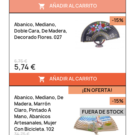
AÑADIR AL CARRITO

-15%
Abanico, Mediano,
Doble Cara, De Madera,
Decorado Flores. 027
6,75 €
5,74 €
AÑADIR AL CARRITO

¡EN OFERTA!
Abanico, Mediano, De
-15%
Madera, Marrón
Claro, Pintado A
FUERA DE STOCK
Mano, Abanicos
Artesanales, Mujer
Con Bicicleta. 102
34,75 €