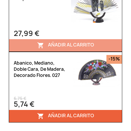
27,99 €
AÑADIR AL CARRITO

-15%
Abanico, Mediano,
Doble Cara, De Madera,
Decorado Flores. 027
6,75 €
5,74 €
AÑADIR AL CARRITO
