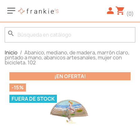
(0)
search
Inicio
Abanico, mediano, de madera, marrón claro,
pintado a mano, abanicos artesanales, mujer con
bicicleta. 102
¡EN OFERTA!
-15%
FUERA DE STOCK