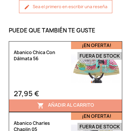
Sea el primero en escribir una reseña
PUEDE QUE TAMBIÉN TE GUSTE
¡EN OFERTA!
Abanico Chica Con
FUERA DE STOCK
Dálmata 56
27,95 €
AÑADIR AL CARRITO

¡EN OFERTA!
Abanico Charles
FUERA DE STOCK
Chaplin 05