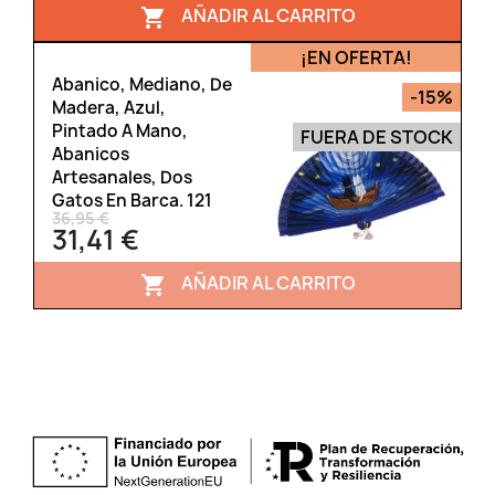
AÑADIR AL CARRITO

¡EN OFERTA!
Abanico, Mediano, De
-15%
Madera, Azul,
Pintado A Mano,
FUERA DE STOCK
Abanicos
Artesanales, Dos
Gatos En Barca. 121
36,95 €
31,41 €
AÑADIR AL CARRITO
