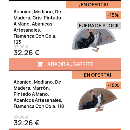
¡EN OFERTA!
Abanico, Mediano, De
-15%
Madera, Gris, Pintado
A Mano, Abanicos
FUERA DE STOCK
Artesanales,
Flamenca Con Cola.
123
37,96 €
32,26 €
AÑADIR AL CARRITO

¡EN OFERTA!
Abanico, Mediano, De
-15%
Madera, Marrón,
Pintado A Mano,
Abanicos Artesanales,
Flamenca Con Cola. 118
37,96 €
32,26 €