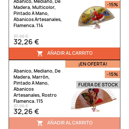
Abanico, Mediano, De
-15%
Madera, Multicolor,
Pintado A Mano,
Abanicos Artesanales,
Flamenca. 114
37,96 €
32,26 €
AÑADIR AL CARRITO

¡EN OFERTA!
Abanico, Mediano, De
-15%
Madera, Marrón,
Pintado A Mano,
FUERA DE STOCK
Abanicos
Artesanales, Rostro
Flamenca. 115
37,96 €
32,26 €
AÑADIR AL CARRITO
