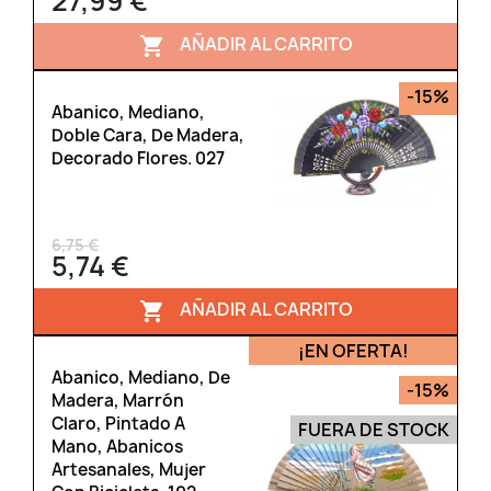
27,99 €
AÑADIR AL CARRITO

-15%
Abanico, Mediano,
Doble Cara, De Madera,
Decorado Flores. 027
6,75 €
5,74 €
AÑADIR AL CARRITO

¡EN OFERTA!
Abanico, Mediano, De
-15%
Madera, Marrón
Claro, Pintado A
FUERA DE STOCK
Mano, Abanicos
Artesanales, Mujer