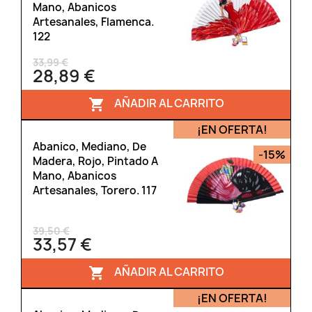
Mano, Abanicos
Artesanales, Flamenca.
122
33,99 €
28,89 €
AÑADIR AL CARRITO

¡EN OFERTA!
Abanico, Mediano, De
-15%
Madera, Rojo, Pintado A
Mano, Abanicos
Artesanales, Torero. 117
39,50 €
33,57 €
AÑADIR AL CARRITO

¡EN OFERTA!