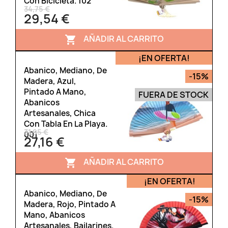
Con Bicicleta. 102
34,75 €
29,54 €
AÑADIR AL CARRITO

¡EN OFERTA!
Abanico, Mediano, De
-15%
Madera, Azul,
Pintado A Mano,
FUERA DE STOCK
Abanicos
Artesanales, Chica
Con Tabla En La Playa.
31,95 €
001
27,16 €
AÑADIR AL CARRITO

¡EN OFERTA!
Abanico, Mediano, De
-15%
Madera, Rojo, Pintado A
Mano, Abanicos
Artesanales, Bailarines.