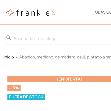
TODAS L
search
Inicio
Abanico, mediano, de madera, azul, pintado a man
¡EN OFERTA!
-15%
FUERA DE STOCK