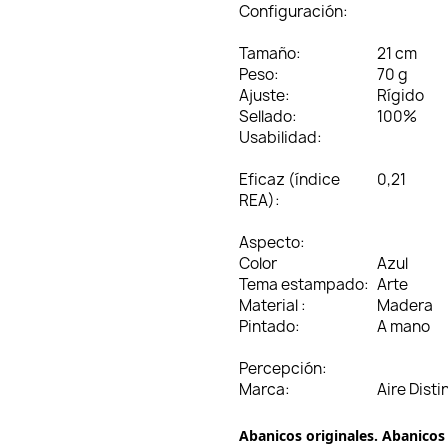
Configuración:
Tamaño:
21 cm
Peso:
70 g
Ajuste:
Rígido
Sellado:
100%
Usabilidad:
Eficaz (índice
0,21
REA):
Aspecto:
Color
Azul
Tema estampado:
Arte
Material :
Madera
Pintado:
A mano
Percepción:
Marca:
Aire Disti
Abanicos originales. Abanicos