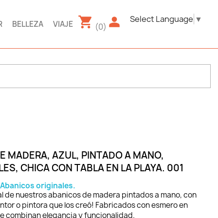
Select Language
▼
R
BELLEZA
VIAJE
(0)
E MADERA, AZUL, PINTADO A MANO,
S, CHICA CON TABLA EN LA PLAYA. 001
Abanicos originales.
nal de nuestros abanicos de madera pintados a mano, con
pintor o pintora que los creó! Fabricados con esmero en
ue combinan elegancia y funcionalidad.