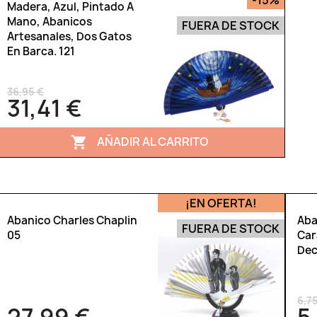
-15%
Madera, Azul, Pintado A
Mano, Abanicos
FUERA DE STOCK
Artesanales, Dos Gatos
En Barca. 121
36,95 €
31,41 €
AÑADIR AL CARRITO

¡EN OFERTA!
Abanico Charles Chaplin
Aba
FUERA DE STOCK
05
Car
Dec
6,7