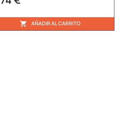
,74 €
AÑADIR AL CARRITO
