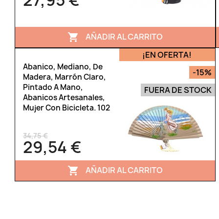
27,95 €
AÑADIR AL CARRITO

¡EN OFERTA!
Abanico, Mediano, De
-15%
Madera, Marrón Claro,
Pintado A Mano,
FUERA DE STOCK
Abanicos Artesanales,
Mujer Con Bicicleta. 102
34,75 €
29,54 €
AÑADIR AL CARRITO
