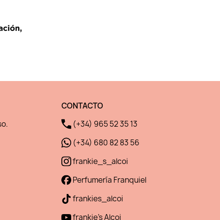
CONTACTO
so.
(+34) 965 52 35 13
(+34) 680 82 83 56
frankie_s_alcoi
Perfumería Franquiel
frankies_alcoi
frankie's Alcoi