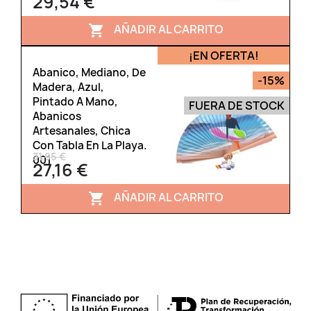
29,54 €
AÑADIR AL CARRITO

¡EN OFERTA!
Abanico, Mediano, De
-15%
Madera, Azul,
Pintado A Mano,
FUERA DE STOCK
Abanicos
Artesanales, Chica
Con Tabla En La Playa.
31,95 €
001
27,16 €
AÑADIR AL CARRITO
