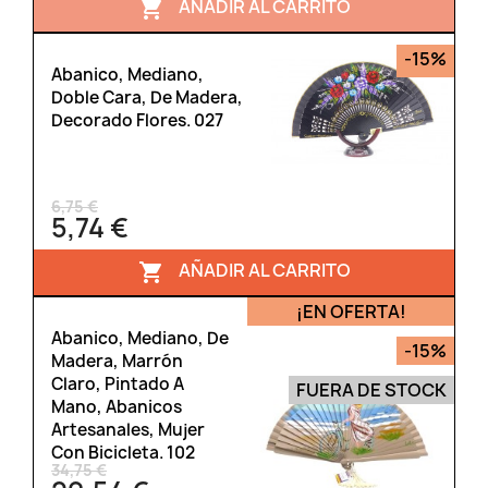
AÑADIR AL CARRITO

-15%
Abanico, Mediano,
Doble Cara, De Madera,
Decorado Flores. 027
6,75 €
5,74 €
AÑADIR AL CARRITO

¡EN OFERTA!
Abanico, Mediano, De
-15%
Madera, Marrón
Claro, Pintado A
FUERA DE STOCK
Mano, Abanicos
Artesanales, Mujer
Con Bicicleta. 102
34,75 €