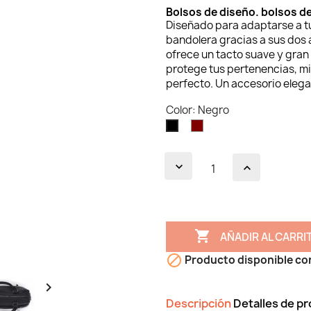
Bolsos de diseño. bolsos d
Diseñado para adaptarse a t
bandolera gracias a sus dos a
ofrece un tacto suave y gran 
protege tus pertenencias, mi
perfecto. Un accesorio elegan
Color: Negro
Granate
Negro

AÑADIR AL CARRI

Producto disponible co

Descripción
Detalles de p