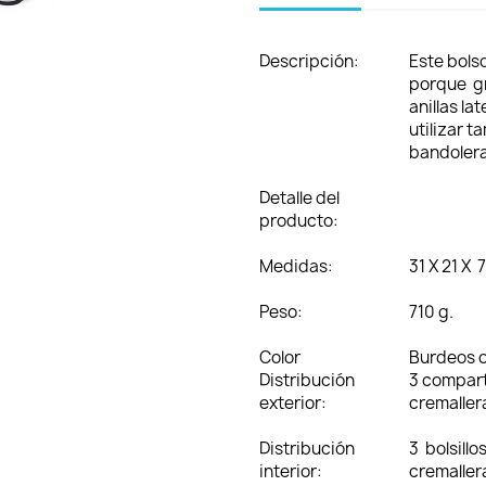
Descripción:
Este bols
porque gr
anillas la
utilizar 
bandolera
Detalle del
producto:
Medidas:
31 X 21 X 
Peso:
710 g.
Color
Burdeos o
Distribución
3 compar
exterior:
cremaller
Distribución
3 bolsillo
interior:
cremallera