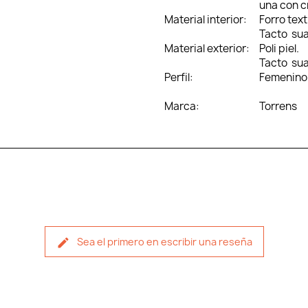
una con c
Material interior:
Forro texti
Tacto sua
Material exterior:
Poli piel.
Tacto su
Perfil:
Femenino
Marca:
Torrens
Sea el primero en escribir una reseña