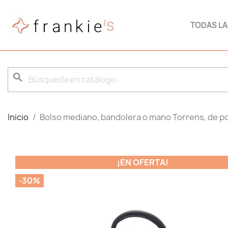
TODAS L
search
Inicio
Bolso mediano, bandolera o mano Torrens, de po
¡EN OFERTA!
-30%