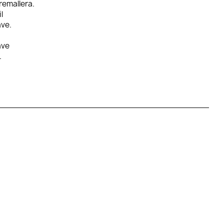
remallera.
l
ve.
ave
.