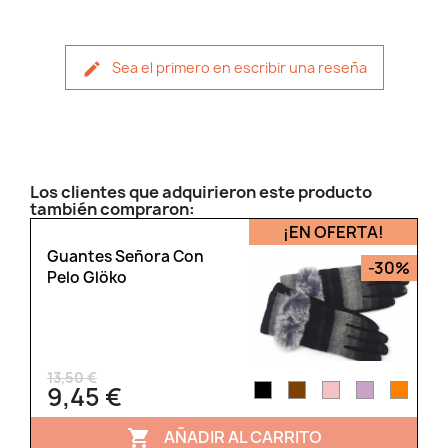
Sea el primero en escribir una reseña
Los clientes que adquirieron este producto
también compraron:
¡EN OFERTA!
Guantes Señora Con
-30%
Pelo Glöko
13,50 €
9,45 €
AÑADIR AL CARRITO
