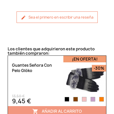
Sea el primero en escribir una reseña
Los clientes que adquirieron este producto
también compraron:
¡EN OFERTA!
Guantes Señora Con
-30%
Pelo Glöko
13,50 €
9,45 €
AÑADIR AL CARRITO
