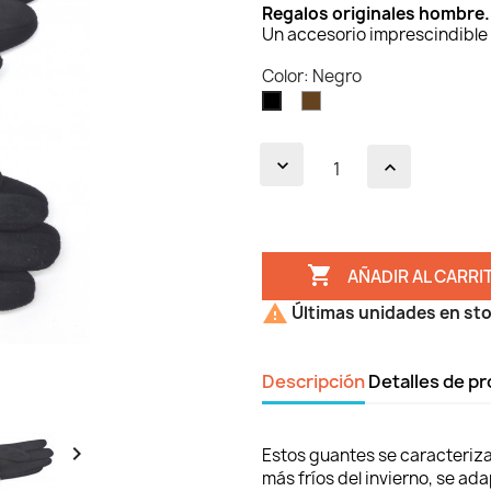
Regalos originales hombre.
Un accesorio imprescindible 
Color: Negro
Marrón
Negro
oscuro

AÑADIR AL CARRI

Últimas unidades en st
Descripción
Detalles de p

Estos guantes se caracteriza 
más fríos del invierno, se a