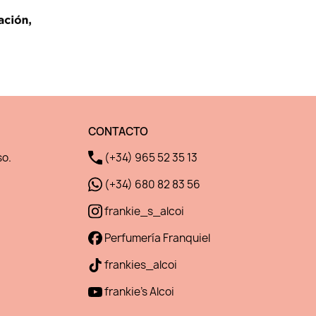
CONTACTO
so.
(+34) 965 52 35 13
(+34) 680 82 83 56
frankie_s_alcoi
Perfumería Franquiel
frankies_alcoi
frankie's Alcoi