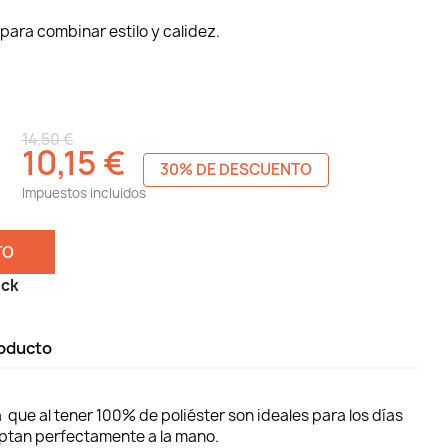
para combinar estilo y calidez.
14,50 €
10,15 €
30% DE DESCUENTO
Impuestos incluidos
TO
ock
roducto
que al tener 100% de poliéster son ideales para los días
daptan perfectamente a la mano.