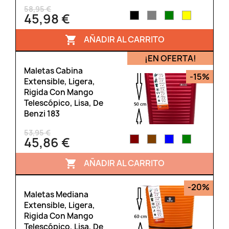
58,95 €
45,98 €
AÑADIR AL CARRITO

¡EN OFERTA!
Maletas Cabina
-15%
Extensible, Ligera,
Rigida Con Mango
Telescópico, Lisa, De
Benzi 183
53,95 €
45,86 €
AÑADIR AL CARRITO

-20%
Maletas Mediana
Extensible, Ligera,
Rigida Con Mango
Telescópico, Lisa, De