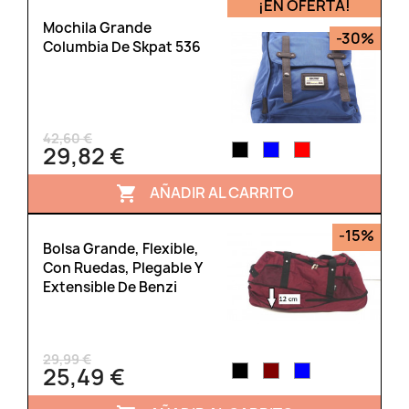
¡EN OFERTA!
Mochila Grande
-30%
Columbia De Skpat 536
42,60 €
29,82 €
AÑADIR AL CARRITO

-15%
Bolsa Grande, Flexible,
Con Ruedas, Plegable Y
Extensible De Benzi
29,99 €
25,49 €