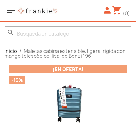
(0)
search
Inicio
Maletas cabina extensible, ligera, rigida con
mango telescópico, lisa, de Benzi 196
¡EN OFERTA!
-15%