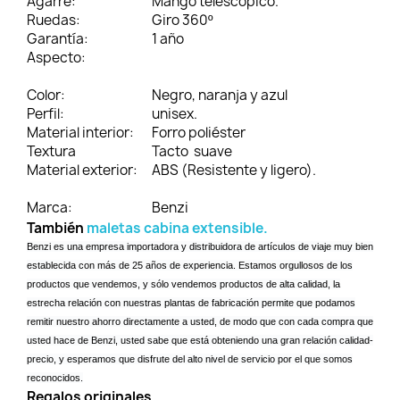
Agarre:
Mango telescópico.
Ruedas:
Giro 360º
Garantía:
1 año
Aspecto:
Color:
Negro, naranja y azul
Perfil:
unisex.
Material interior:
Forro poliéster
Textura
Tacto suave
Material exterior:
ABS (Resistente y ligero).
Marca:
Benzi
También
maletas cabina extensible.
Benzi es una empresa importadora y distribuidora de artículos de viaje muy bien
establecida con más de 25 años de experiencia. Estamos orgullosos de los
productos que vendemos, y sólo vendemos productos de alta calidad, la
estrecha relación con nuestras plantas de fabricación permite que podamos
remitir nuestro ahorro directamente a usted, de modo que con cada compra que
usted hace de Benzi, usted sabe que está obteniendo una gran relación calidad-
precio, y esperamos que disfrute del alto nivel de servicio por el que somos
reconocidos.
Regalos originales.