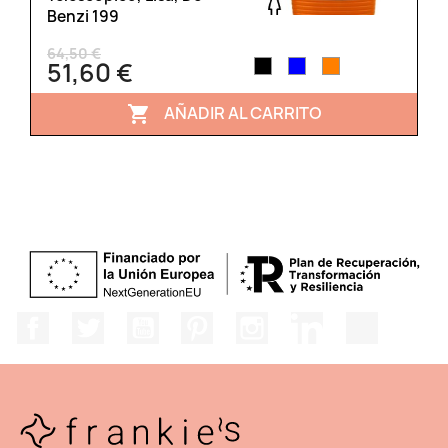
Benzi 199
64,50 €
51,60 €
AÑADIR AL CARRITO

Facebook
Twitter
YouTube
Pinterest
Instagram
LinkedIn
TikTok