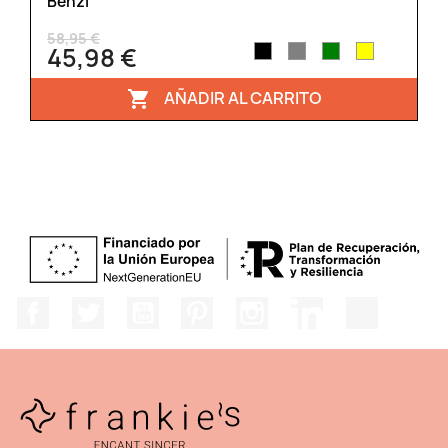
Benzi
58,95 €
45,98 €
AÑADIR AL CARRITO

Facebook
Twitter
YouTube
Pinterest
Instagram
LinkedIn
TikTok