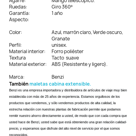
Agarre:
Mango telescópico.
Ruedas:
Giro 360º
Garantía:
1 año
Aspecto:
Color:
Azul, marrón claro, Verde oscuro,
Granate
Perfil:
unisex.
Material interior:
Forro poliéster
Textura
Tacto suave
Material exterior:
ABS (Resistente y ligero).
Marca:
Benzi
También
maletas cabina extensible.
Benzi es una empresa importadora y distribuidora de artículos de viaje muy bien
establecida con más de 25 años de experiencia. Estamos orgullosos de los
productos que vendemos, y sólo vendemos productos de alta calidad, la
estrecha relación con nuestras plantas de fabricación permite que podamos
remitir nuestro ahorro directamente a usted, de modo que con cada compra que
usted hace de Benzi, usted sabe que está obteniendo una gran relación calidad-
precio, y esperamos que disfrute del alto nivel de servicio por el que somos
reconocidos.