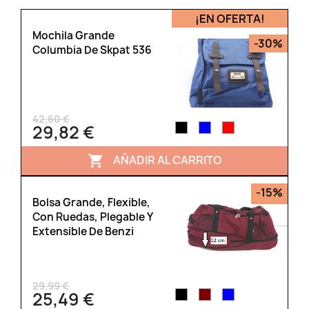
¡EN OFERTA!
Mochila Grande
-30%
Columbia De Skpat 536
42,60 €
29,82 €
AÑADIR AL CARRITO

-15%
Bolsa Grande, Flexible,
Con Ruedas, Plegable Y
Extensible De Benzi
29,99 €
25,49 €