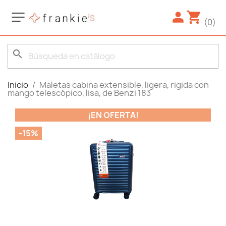
(0)
search
Inicio
Maletas cabina extensible, ligera, rigida con
mango telescópico, lisa, de Benzi 183
¡EN OFERTA!
-15%