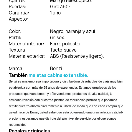
Agarre:
Mango telescópico.
Ruedas:
Giro 360º
Garantía:
1 año
Aspecto:
Color:
Negro, naranja y azul
Perfil:
unisex.
Material interior:
Forro poliéster
Textura
Tacto suave
Material exterior:
ABS (Resistente y ligero).
Marca:
Benzi
También
maletas cabina extensible.
Benzi es una empresa importadora y distribuidora de artículos de viaje muy bien
establecida con más de 25 años de experiencia. Estamos orgullosos de los
productos que vendemos, y sólo vendemos productos de alta calidad, la
estrecha relación con nuestras plantas de fabricación permite que podamos
remitir nuestro ahorro directamente a usted, de modo que con cada compra que
usted hace de Benzi, usted sabe que está obteniendo una gran relación calidad-
precio, y esperamos que disfrute del alto nivel de servicio por el que somos
reconocidos.
Regalos originales.