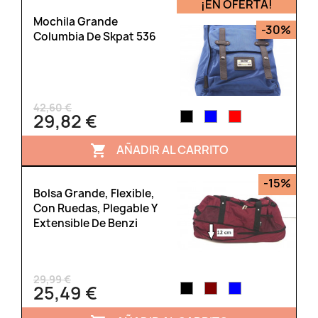
¡EN OFERTA!
Mochila Grande
-30%
Columbia De Skpat 536
42,60 €
29,82 €
AÑADIR AL CARRITO

-15%
Bolsa Grande, Flexible,
Con Ruedas, Plegable Y
Extensible De Benzi
29,99 €
25,49 €