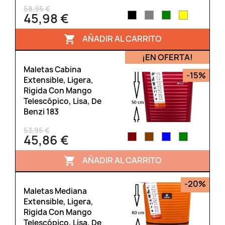
58,95 €
45,98 €
AÑADIR AL CARRITO

¡EN OFERTA!
Maletas Cabina
-15%
Extensible, Ligera,
Rigida Con Mango
Telescópico, Lisa, De
Benzi 183
53,95 €
45,86 €
AÑADIR AL CARRITO

-20%
Maletas Mediana
Extensible, Ligera,
Rigida Con Mango
Telescópico, Lisa, De