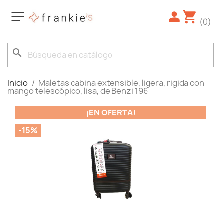
(0)
search
Inicio
Maletas cabina extensible, ligera, rigida con
mango telescópico, lisa, de Benzi 196
¡EN OFERTA!
-15%