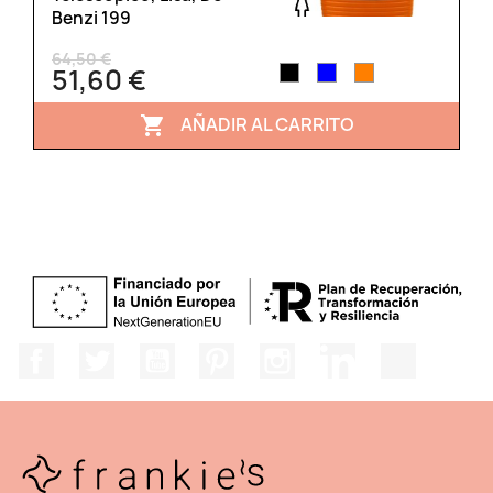
Benzi 199
64,50 €
51,60 €
AÑADIR AL CARRITO

Facebook
Twitter
YouTube
Pinterest
Instagram
LinkedIn
TikTok