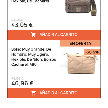
Flexible, De Cacharel
61,50 €
43,05 €
AÑADIR AL CARRITO

¡EN OFERTA!
Bolso Muy Grande, De
-36,5%
Hombro, Muy Ligero,
Flexible, De Nilón, Bolsos
Cacharel, 496
73,95 €
46,96 €
AÑADIR AL CARRITO
