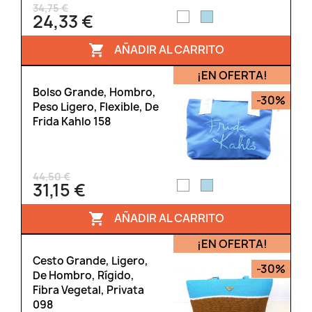
34,75 €
24,33 €
AÑADIR AL CARRITO

¡EN OFERTA!
Bolso Grande, Hombro,
-30%
Peso Ligero, Flexible, De
Frida Kahlo 158
44,50 €
31,15 €
AÑADIR AL CARRITO

¡EN OFERTA!
Cesto Grande, Ligero,
-30%
De Hombro, Rígido,
Fibra Vegetal, Privata
098