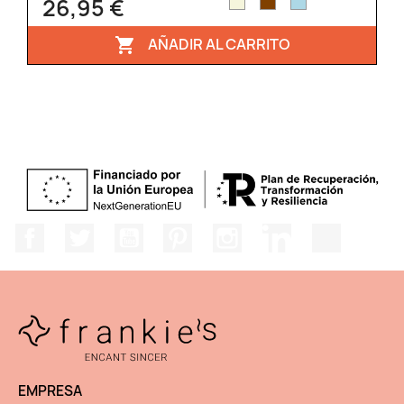
26,95 €
AÑADIR AL CARRITO

Facebook
Twitter
YouTube
Pinterest
Instagram
LinkedIn
TikTok
EMPRESA