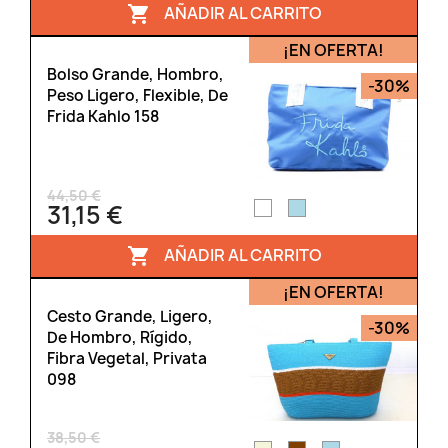
AÑADIR AL CARRITO

¡EN OFERTA!
Bolso Grande, Hombro,
-30%
Peso Ligero, Flexible, De
Frida Kahlo 158
44,50 €
31,15 €
AÑADIR AL CARRITO

¡EN OFERTA!
Cesto Grande, Ligero,
-30%
De Hombro, Rígido,
Fibra Vegetal, Privata
098
38,50 €