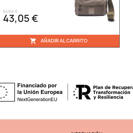
61,50 €
43,05 €
AÑADIR AL CARRITO
