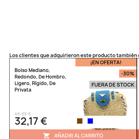
Los clientes que adquirieron este producto tambié
¡EN OFERTA!
Bolso Mediano,
-30%
Redondo, De Hombro,
Ligero, Rígido, De
FUERA DE STOCK
Privata
45,95 €
32,17 €
AÑADIR AL CARRITO
