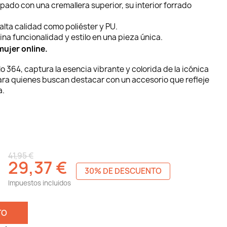
uipado con una cremallera superior, su interior forrado
alta calidad como poliéster y PU.
bina funcionalidad y estilo en una pieza única.
mujer online.
lo 364, captura la esencia vibrante y colorida de la icónica
ara quienes buscan destacar con un accesorio que refleje
a.
41,95 €
29,37 €
30% DE DESCUENTO
Impuestos incluidos
TO