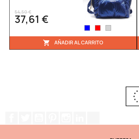
54,50 €
37,61 €
AÑADIR AL CARRITO

Facebook
Twitter
YouTube
Pinterest
Instagram
LinkedIn
TikTok