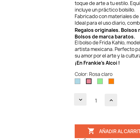
toque de arte a tu estilo. Eq
incluye un práctico bolsillo.
Fabricado con materiales de 
Ideal para el uso diario, com
Regalos originales. Bolsos 
Bolsos de marca baratos.
El bolso de Frida Kahlo, mode
artista mexicana. Perfecto p
su amor por el arte y la cultur
¡En Frankie’s Alcoi !
Color: Rosa claro
Azul
Verde
Naranja
Rosa
claro
claro
claro

AÑADIR AL CARRI