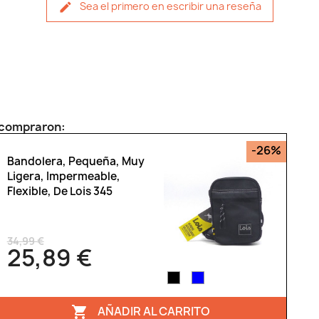
Sea el primero en escribir una reseña
n compraron:
-26%
Bandolera, Pequeña, Muy
Ligera, Impermeable,
Flexible, De Lois 345
34,99 €
25,89 €
AÑADIR AL CARRITO
