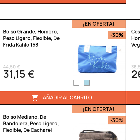
¡EN OFERTA!
Bolso Grande, Hombro,
Ces
-30%
Peso Ligero, Flexible, De
Hom
Frida Kahlo 158
Veg
44,50 €
38,
31,15 €
2
AÑADIR AL CARRITO

¡EN OFERTA!
Bolso Mediano, De
-30%
Bandolera, Peso Ligero,
Flexible, De Cacharel