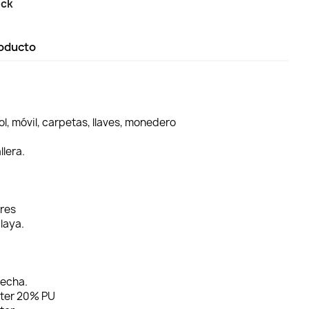
ock
roducto
ol, móvil, carpetas, llaves, monedero
llera.
res
laya.
recha.
ster 20% PU