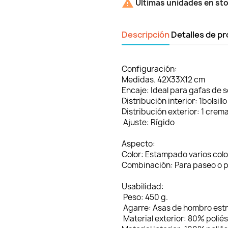

Últimas unidades en st
Descripción
Detalles de p
Configuración:
Medidas.
42X33X12 cm
Encaje:
Ideal para gafas de s
Distribución interior:
1bolsillo
Distribución exterior:
1 crema
Ajuste:
Rígido
Aspecto:
Color:
Estampado varios colo
Combinación:
Para paseo o p
Usabilidad:
Peso:
450 g.
Agarre:
Asas de hombro est
Material exterior:
80% polié