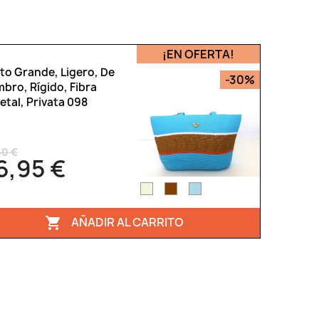
¡EN OFERTA!
to Grande, Ligero, De
-30%
bro, Rígido, Fibra
etal, Privata 098
50 €
6,95 €
AÑADIR AL CARRITO
