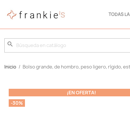
TODAS L
search
Inicio
Bolso grande, de hombro, peso ligero, rígido, es
¡EN OFERTA!
-30%