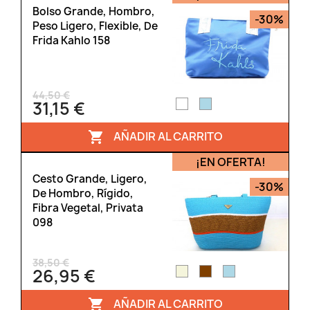
Bolso Grande, Hombro,
-30%
Peso Ligero, Flexible, De
Frida Kahlo 158
44,50 €
31,15 €
AÑADIR AL CARRITO

¡EN OFERTA!
Cesto Grande, Ligero,
-30%
De Hombro, Rígido,
Fibra Vegetal, Privata
098
38,50 €
26,95 €
AÑADIR AL CARRITO
