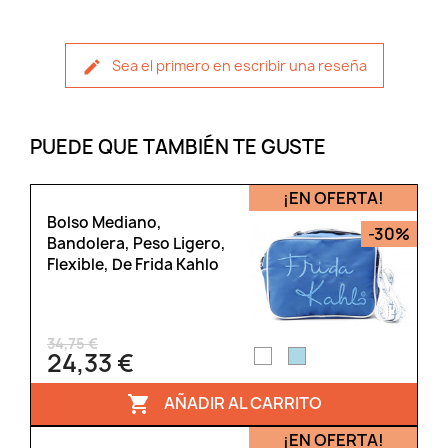
Sea el primero en escribir una reseña
PUEDE QUE TAMBIÉN TE GUSTE
¡EN OFERTA!
Bolso Mediano,
-30%
Bandolera, Peso Ligero,
Flexible, De Frida Kahlo
34,75 €
24,33 €
AÑADIR AL CARRITO

¡EN OFERTA!