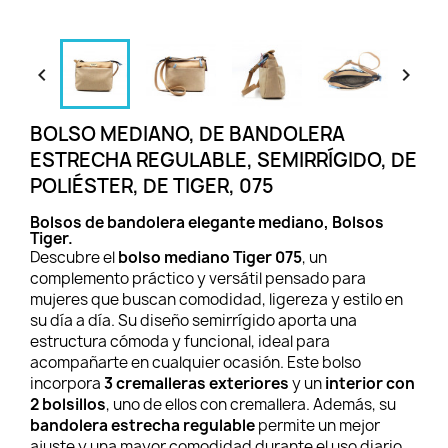


BOLSO MEDIANO, DE BANDOLERA
ESTRECHA REGULABLE, SEMIRRÍGIDO, DE
POLIÉSTER, DE TIGER, 075
Bolsos de bandolera elegante mediano, Bolsos
Tiger.
Descubre el
bolso mediano Tiger 075
, un
complemento práctico y versátil pensado para
mujeres que buscan comodidad, ligereza y estilo en
su día a día. Su diseño semirrígido aporta una
estructura cómoda y funcional, ideal para
acompañarte en cualquier ocasión. Este bolso
incorpora
3 cremalleras exteriores
y un
interior con
2 bolsillos
, uno de ellos con cremallera. Además, su
bandolera estrecha regulable
permite un mejor
ajuste y una mayor comodidad durante el uso diario.