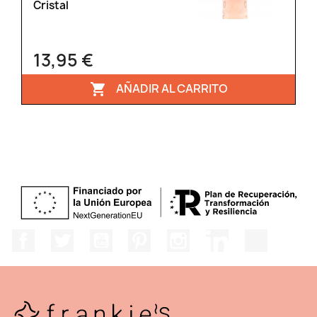
Cristal
13,95 €
AÑADIR AL CARRITO

Facebook
Twitter
YouTube
Pinterest
Instagram
LinkedIn
TikTok