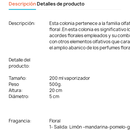
Descripción
Detalles de producto
Descripción:
Esta colonia pertenece a la familia olfa
floral .En esta colonia es significativo l
acordes florales empleados y su comb
con otros elementos olfativos que car
el amplio abanico de los perfumes flora
Detalle del
producto:
Tamaño:
200 ml vaporizador
Peso
500g.
Altura:
20 cm
Diámetro:
5 cm
Fragancia:
Floral
1- Salida:
Limón –mandarina-pomelo-gr