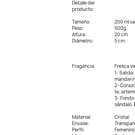
Detalle del
producto:
Tamaño:
200 ml v
Peso
500g.
Altura:
20 cm
Diámetro:
5 cm
Fragancia:
Fresca v
1- Salida:
mandari
2- Coraz
te, artem
3- Fondo
sándalo. 
Material:
Cristal.
Envase:
Transpar
Perfil:
Femenin