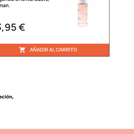
man.
3,95 €
AÑADIR AL CARRITO
