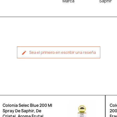
Marca
Saphir
Sea el primero en escribir una reseña
Colonia Selec Blue 200 Ml
Col
Spray De Saphir, De
200
Cristal, Aroma Frutal
Fra