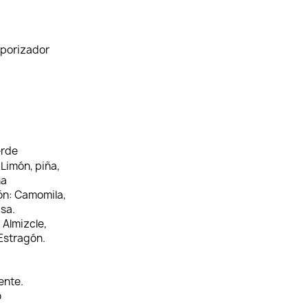
aporizador
erde
Limón, piña,
na
ón:
Camomila,
isa.
:
Almizcle,
Estragón.
ente.
o