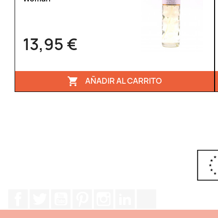
13,95 €
AÑADIR AL CARRITO

Facebook
Twitter
YouTube
Pinterest
Instagram
LinkedIn
TikTok