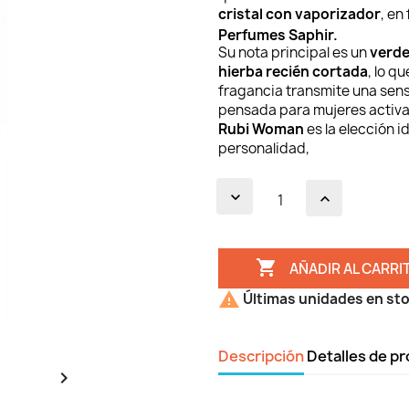
cristal con vaporizador
, en
Perfumes Saphir.
Su nota principal es un
verde
hierba recién cortada
, lo q
fragancia transmite una sens
pensada para mujeres activas
Rubi Woman
es la elección i
personalidad,

AÑADIR AL CARRI

Últimas unidades en st
Descripción
Detalles de p
