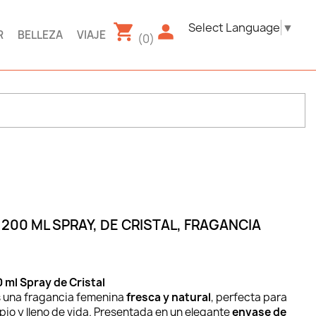
Select Language
▼
R
BELLEZA
VIAJE
(0)
 200 ML SPRAY, DE CRISTAL, FRAGANCIA
 ml Spray de Cristal
 una fragancia femenina
fresca y natural
, perfecta para
io y lleno de vida. Presentada en un elegante
envase de