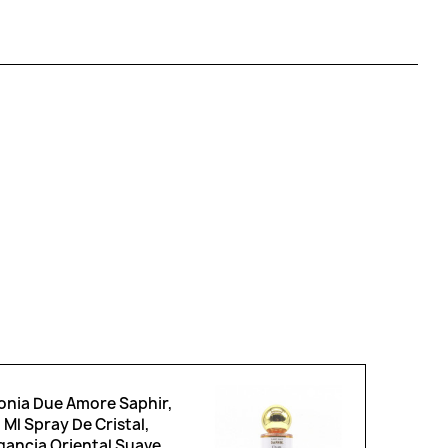
onia Due Amore Saphir,
 Ml Spray De Cristal,
gancia Oriental Suave,