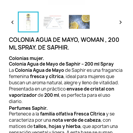


COLONIA AGUA DE MAYO, WOMAN , 200
ML SPRAY. DE SAPHIR.
Colonias mujer.
Colonia Agua de Mayo de Saphir – 200 ml Spray
La
Colonia Agua de Mayo
de Saphir es una fragancia
femenina
fresca y cítrica
, ideal para mujeres que
buscan un aroma natural, alegre y lleno de vitalidad.
Presentada en un práctico
envase de cristal con
vaporizador
de
200 ml
, es perfecta para el uso
diario.
Perfumes Saphir.
Pertenece a la
familia olfativa Fresca Cítrica
y se
caracteriza por una
nota verde de cabeza
, con
matices de
tallos, hojas y hierba
, que aportan una
sensación vegetal y ligera. A esta base se suman