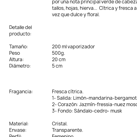
por una nota principal verde de cabez
tallos, hojas, hierva... Cítrica y fresca a
vez que dulce y floral.
Detalle del
producto:
Tamaño:
200 ml vaporizador
Peso
500g.
Altura:
20 cm
Diámetro:
5 cm
Fragancia:
Fresca cítrica.
1- Salida:
Limón–mandarina-bergamot
2- Corazón:
Jazmín-fressia-nuez mos
3-
Fondo: Sándalo-cedro- musk
Material:
Cristal.
Envase:
Transparente.
Perfil:
Femenino