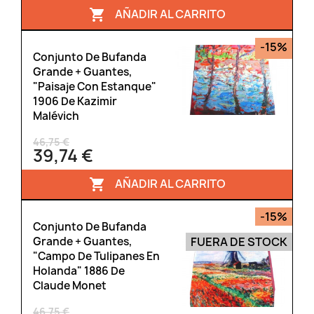
AÑADIR AL CARRITO

-15%
Conjunto De Bufanda
Grande + Guantes,
"Paisaje Con Estanque"
1906 De Kazimir
Malévich
46,75 €
39,74 €
AÑADIR AL CARRITO

-15%
Conjunto De Bufanda
FUERA DE STOCK
Grande + Guantes,
"Campo De Tulipanes En
Holanda" 1886 De
Claude Monet
46,75 €