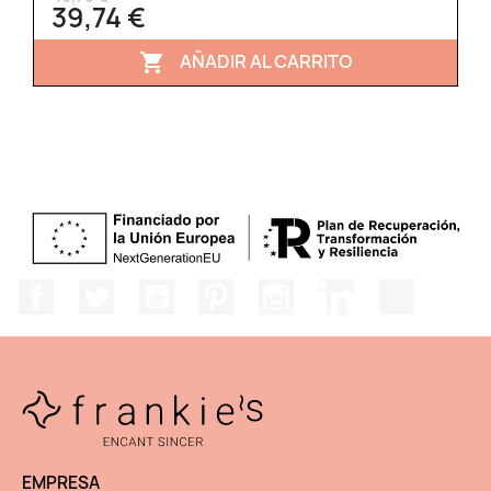
39,74 €
AÑADIR AL CARRITO

Facebook
Twitter
YouTube
Pinterest
Instagram
LinkedIn
TikTok
EMPRESA