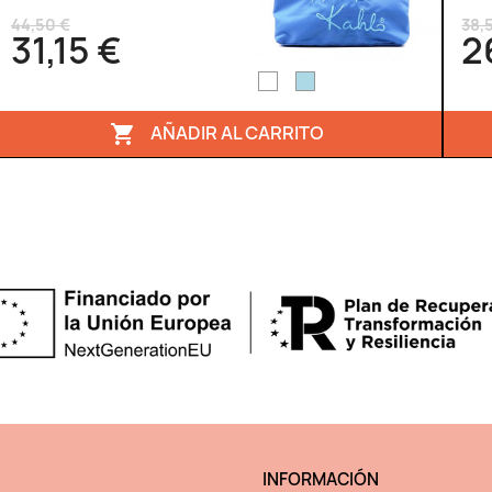
44,50 €
38,
31,15 €
2
AÑADIR AL CARRITO

INFORMACIÓN