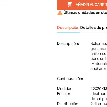

AÑADIR AL CARRI

Últimas unidades en st
Descripción
Detalles de p
Descripción:
Bolso med
gracias a
nailon su
tiene un 
.Material
anchas r
Configuración:
Medidas
32X20X1
Encaje:
Ideal par
de sol, p
Distribución
2 distrib