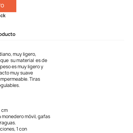
TO
ock
roducto
iano, muy ligero,
 que su material es de
 peso es muy ligero y
tacto muy suave
 impermeable. Tiras
egulables.
3 cm
a monedero móvil, gafas
araguas.
uciones, 1 con