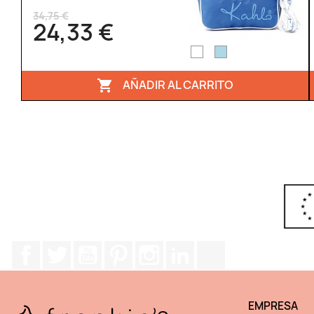
34,75 €
24,33 €
AÑADIR AL CARRITO

Facebook
Twitter
YouTube
Pinterest
Instagram
LinkedIn
TikTok
EMPRESA