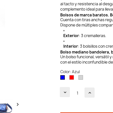
al tacto y resistencia al desg
complemento ideal para lleva
Bolsos de marca baratos. B
Cuenta con tiras anchas reg
Dispone de múltiples compar
Exterior
: 3 cremalleras.
Interior
: 3 bolsillos con cre
Bolso mediano bandolera, b
Un bolso funcional, versátil
con el estilo inconfundible de
Color: Azul
Rojo
Gris
Azul
claro
