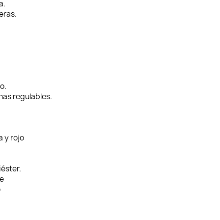
a.
eras.
o.
has regulables.
a y rojo
iéster.
e
o