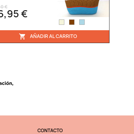
50 €
6,95 €
AÑADIR AL CARRITO

CONTACTO