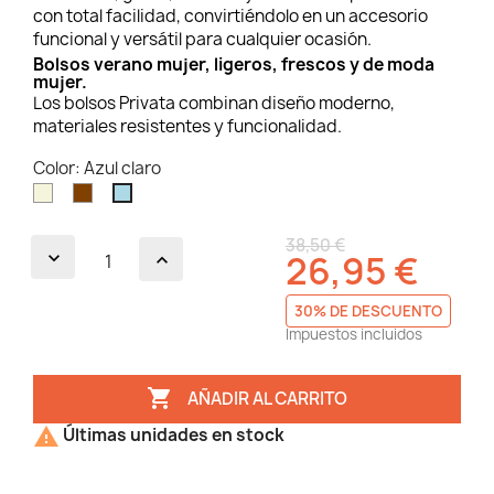
con total facilidad, convirtiéndolo en un accesorio
funcional y versátil para cualquier ocasión.
Bolsos verano mujer, ligeros, frescos y de moda
mujer.
Los bolsos Privata combinan diseño moderno,
materiales resistentes y funcionalidad.
Color: Azul claro
Beige
Marrón
Azul
claro
38,50 €
26,95 €
30% DE DESCUENTO
Impuestos incluidos

AÑADIR AL CARRITO

Últimas unidades en stock