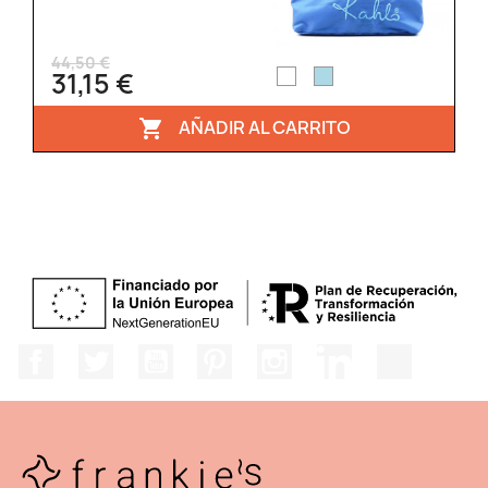
44,50 €
31,15 €
AÑADIR AL CARRITO

Facebook
Twitter
YouTube
Pinterest
Instagram
LinkedIn
TikTok