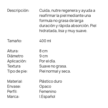
Descripción:
Cuida, nutre regenera y ayuda a
reafirmar la piel mediante una
formula no grasa de larga
duración y rápida absorción. Piel
hidratada, lisa y muy suave.
Tamaño:
400 ml
Altura:
8 cm
Diámetro
9 cm
Aplicación:
Por el día.
Textura
Suave no grasa.
Tipo de pie:
Piel normal y seca.
Material:
Plástico duro
Envase:
Opaco
Perfil:
Femenino
Marca:
I.Español