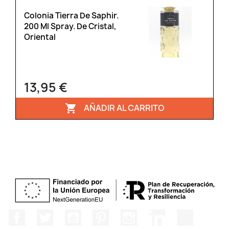
Colonia Tierra De Saphir.
200 Ml Spray. De Cristal,
Oriental
13,95 €
AÑADIR AL CARRITO

Facebook
Twitter
YouTube
Pinterest
Instagram
LinkedIn
TikTok