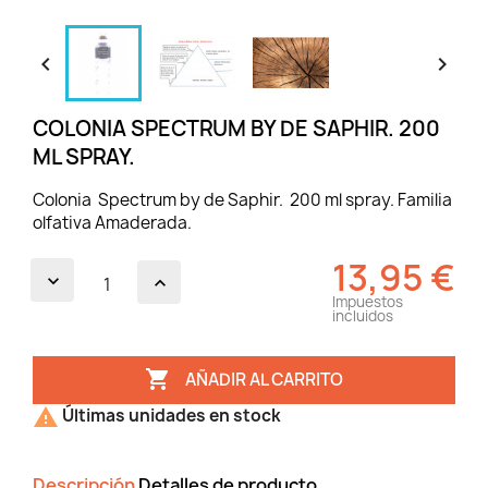


COLONIA SPECTRUM BY DE SAPHIR. 200
ML SPRAY.
Colonia Spectrum by de Saphir. 200 ml spray. Familia
olfativa Amaderada.
13,95 €
Impuestos
incluidos

AÑADIR AL CARRITO

Últimas unidades en stock
Descripción
Detalles de producto