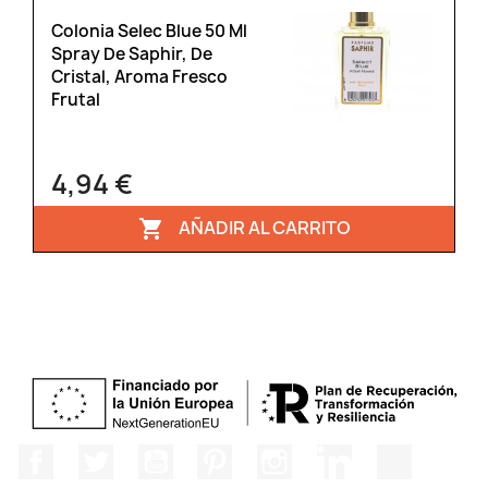
Colonia Selec Blue 50 Ml
Spray De Saphir, De
Cristal, Aroma Fresco
Frutal
4,94 €
AÑADIR AL CARRITO

Facebook
Twitter
YouTube
Pinterest
Instagram
LinkedIn
TikTok