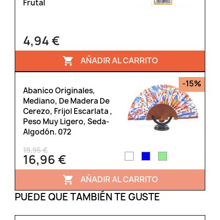
Frutal
4,94 €
AÑADIR AL CARRITO

-15%
Abanico Originales,
Mediano, De Madera De
Cerezo, Frijol Escarlata ,
Peso Muy Ligero, Seda-
Algodón. 072
19,95 €
16,96 €
AÑADIR AL CARRITO

PUEDE QUE TAMBIÉN TE GUSTE