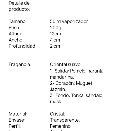
Detalle del
producto:
Tamaño:
50 ml vaporizador
Peso
200g.
Altura:
12cm
Ancho:
4 cm
Profundidad:
2 cm
Fragancia:
Oriental suave
1- Salida:
Pomelo, naranja,
mandarina.
2- Corazón:
Muguet,
Jazmín.
3- Fondo:
Tonka, sándalo,
musk.
Material:
Cristal.
Envase:
Transparente.
Perfil:
Femenino