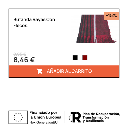
-15%
Bufanda Rayas Con
Flecos.
9,95 €
8,46 €
AÑADIR AL CARRITO
