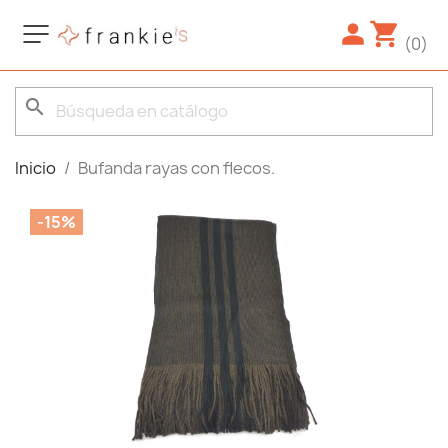
(0)
search
Inicio
Bufanda rayas con flecos.
-15%