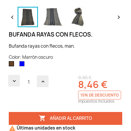


BUFANDA RAYAS CON FLECOS.
Bufanda rayas con flecos, man.
Color: Marrón oscuro
Azul
Marrón
oscuro
9,95 €
8,46 €
15% DE DESCUENTO
Impuestos incluidos

AÑADIR AL CARRITO

Últimas unidades en stock