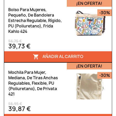
¡EN OFERTA!
Bolso Para Mujeres,
-30%
Pequeño, De Bandolera
Estrecha Regulable, Rígido,
PU (poliuretano), Frida
Kahlo 424
56,75 €
39,73 €
AÑADIR AL CARRITO

¡EN OFERTA!
Mochila Para Mujer,
-30%
Mediana, De Tiras Anchas
Regulables, Flexible, PU
(poliuretano), De Privata
421
56,95 €
39,87 €