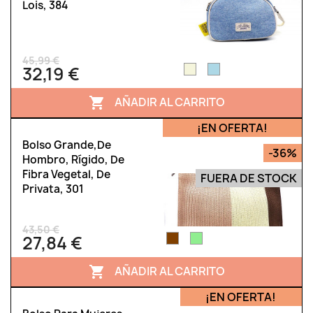
Lois, 384
45,99 €
32,19 €
AÑADIR AL CARRITO

¡EN OFERTA!
Bolso Grande,de
-36%
Hombro, Rígido, De
Fibra Vegetal, De
FUERA DE STOCK
Privata, 301
43,50 €
27,84 €
AÑADIR AL CARRITO

¡EN OFERTA!