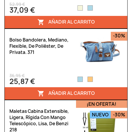
52,99 €
37,09 €
AÑADIR AL CARRITO

-30%
Bolso Bandolera, Mediano,
Flexible, De Poliéster, De
Privata. 371
36,95 €
25,87 €
AÑADIR AL CARRITO

¡EN OFERTA!
Maletas Cabina Extensible,
NUEVO
-30%
Ligera, Rígida Con Mango
Telescópico, Lisa, De Benzi
218