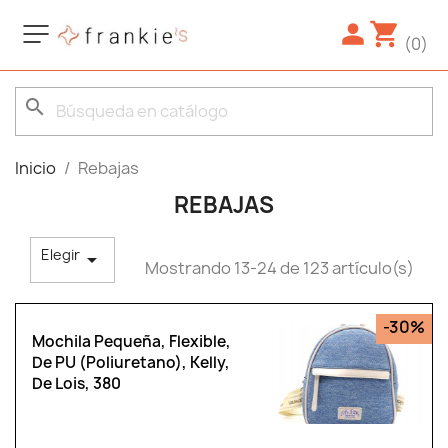
(0)
search
Inicio
Rebajas
REBAJAS
Elegir

Mostrando 13-24 de 123 artículo(s)
-30%
Mochila Pequeña, Flexible,
De PU (poliuretano), Kelly,
De Lois, 380