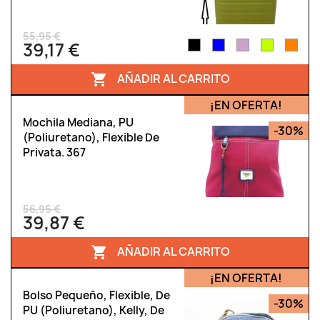
55,95 €
39,17 €
AÑADIR AL CARRITO

¡EN OFERTA!
Mochila Mediana, PU
-30%
(poliuretano), Flexible De
Privata. 367
56,95 €
39,87 €
AÑADIR AL CARRITO

¡EN OFERTA!
Bolso Pequeño, Flexible, De
-30%
PU (poliuretano), Kelly, De