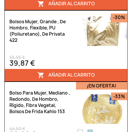
AÑADIR AL CARRITO

-30%
Bolsos Mujer, Grande , De
Hombro, Flexible, PU
(poliuretano), De Privata
422
56,95 €
39,87 €
AÑADIR AL CARRITO

¡EN OFERTA!
Bolso Para Mujer, Mediano ,
-33%
Redondo, De Hombro,
Rígido, Fibra Vegetal,
Bolsos De Frida Kahlo 153
44,50 €