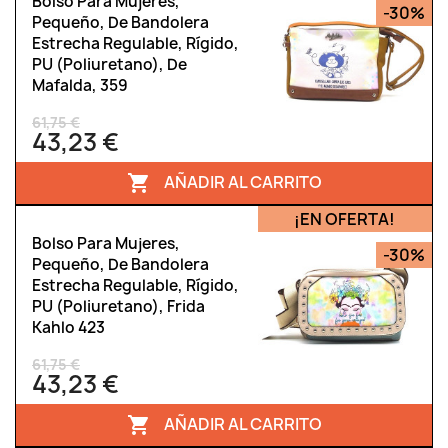
Bolso Para Mujeres,
-30%
Pequeño, De Bandolera
Estrecha Regulable, Rígido,
PU (poliuretano), De
Mafalda, 359
61,75 €
43,23 €
AÑADIR AL CARRITO

¡EN OFERTA!
Bolso Para Mujeres,
-30%
Pequeño, De Bandolera
Estrecha Regulable, Rígido,
PU (poliuretano), Frida
Kahlo 423
61,75 €
43,23 €
AÑADIR AL CARRITO
