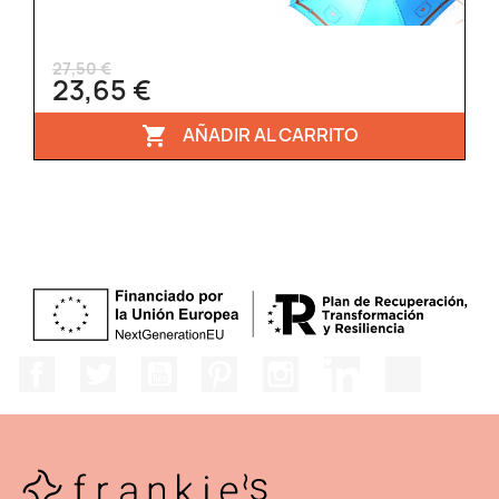
27,50 €
23,65 €
AÑADIR AL CARRITO

Facebook
Twitter
YouTube
Pinterest
Instagram
LinkedIn
TikTok