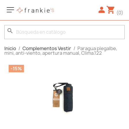
(0)
search
Inicio
Complementos Vestir
Paragua plegalbe,
mini, anti-viento, apertura manual, Clima.122
-15%